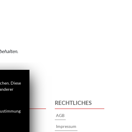
behalten.
ichen. Diese
 anderer
 UNS
RECHTLICHES
 Zustimmung
s
AGB
Impressum