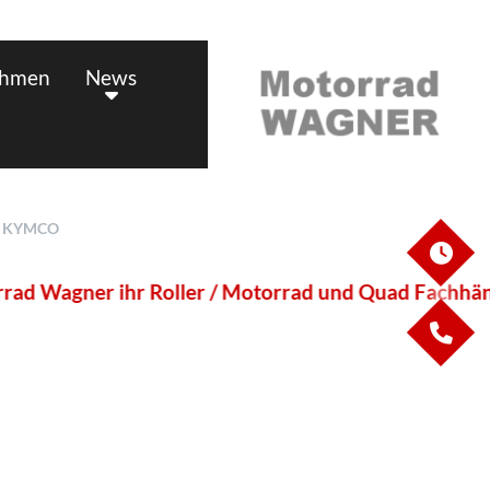
ehmen
News
N KYMCO
ÖF
 Wagner ihr Roller / Motorrad und Quad Fachhändl
KO