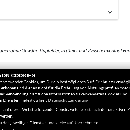
aben ohne Gewähr. Tippfehler, Irrtümer und Zwischenverkauf vor
 VON COOKIES
e verwendet Cookies, um Dir ein bestmögliches Surf-Erlebnis zu ermögl
erhoben und dienen nicht für die Erstellung von Nutzungsprofilen oder
der Verwendung. Sämtliche Informationen zu verwendeten Cookies und
 Diensten findest du hier:
Datenschutzerklärung
LINKS
FINDEN SIE
 auf dieser Website folgende Dienste, welche erst nach deiner aktiven
Unternehmen
Google Map
werden.
Neufahrzeuge
zu den jeweiligen Dienst an und klicke auf Übernehmen:
Gebrauchtfahrzeuge