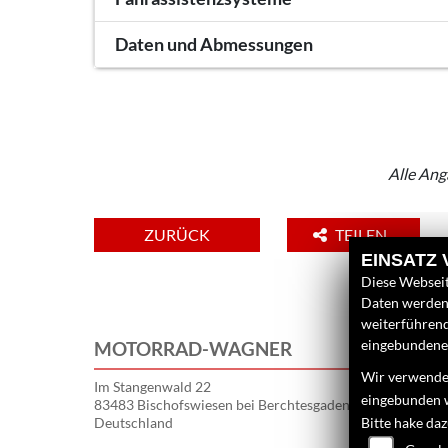
Daten und Abmessungen
Alle Ang
ZURÜCK
TEILEN
EINSATZ
Diese Webseit
Daten werden 
weiterführen
eingebundenen
MOTORRAD-WAGNER
Wir verwenden
Im Stangenwald 22
eingebunden 
83483 Bischofswiesen bei Berchtesgaden
Deutschland
Bitte hake da