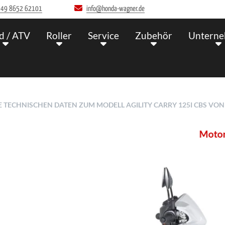
+49 8652 62101
info@honda-wagner.de
d / ATV
Roller
Service
Zubehör
Untern
LLE TECHNISCHEN DATEN ZUM MODELL AGILITY CARRY 125I CBS VO
Motorrad